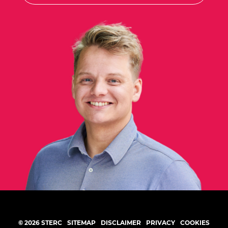
©
2026
STERC
SITEMAP
DISCLAIMER
PRIVACY
COOKIES