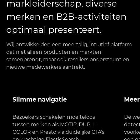
markleiderschap, diverse
merken en B2B-activiteiten
optimaal presenteert.
Wij ontwikkelden een meertalig, intuïtief platform
dat niet alleen producten en markten
samenbrengt, maar ook resellers ondersteunt en
nieuwe medewerkers aantrekt.
Slimme navigatie
Meer
Bezoekers schakelen moeiteloos
De web
tussen merken als MOTIP, DUPLI-
detec
COLOR en Presto via duidelijke CTA’s
voorke
en krachtige ElasticSearch-
een ge