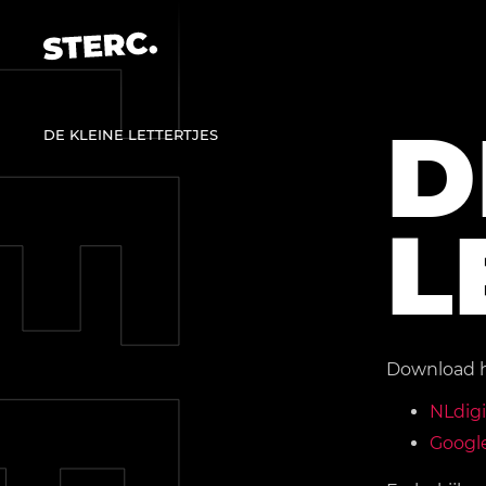
D
DE KLEINE LETTERTJES
L
Download h
NLdigi
Google