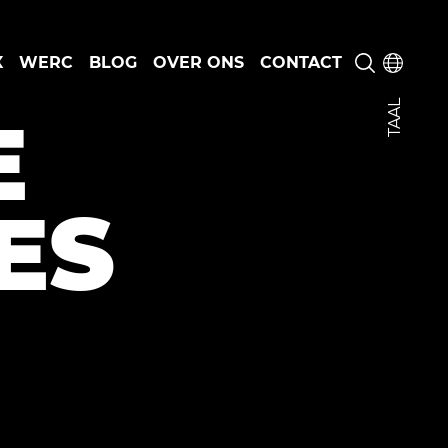
X
WERC
BLOG
OVER ONS
CONTACT
TAAL
E
ES