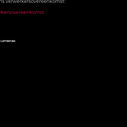
ons verwerkersovereenkomst:
rkersovereenkomst
E LETTERTJES