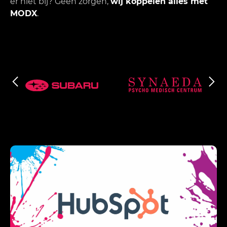
er niet bij? Geen zorgen,
wij koppelen alles met
MODX
.