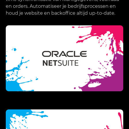
en orders. Automatiseer je bedrijfsprocessen en
houd je website en backoffice altijd up-to-date.