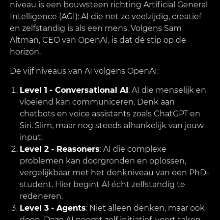
niveau is een bouwsteen richting Artificial General
Intelligence (AGI): AI die net zo veelzijdig, creatief
en zelfstandig is als een mens. Volgens Sam
Altman, CEO van OpenAI, is dat dé stip op de
horizon.
De vijf niveaus van AI volgens OpenAI:
Level 1 - Conversational AI
: AI die menselijk en
vloeiend kan communiceren. Denk aan
chatbots en voice assistants zoals ChatGPT en
Siri. Slim, maar nog steeds afhankelijk van jouw
input.
Level 2 - Reasoners
: AI die complexe
problemen kan doorgronden en oplossen,
vergelijkbaar met het denkniveau van een PhD-
student. Hier begint AI écht zelfstandig te
redeneren.
Level 3 - Agents
: Niet alleen denken, maar ook
doen. Deze AI neemt zelf initiatief, voert taken