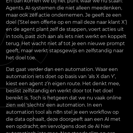
En dan komen we bij het punt waar we nu staan:
Agents. AI-systemen die niet alleen meedenken,
maar ook zélf actie ondernemen. Je geeft ze een
doel (‘Stel een offerte op en mail deze naar klant X’)
en de agent plant zelf de stappen, voert acties uit
in tools, past zich aan als iets niet werkt en koppelt
terug. Het wacht niet af tot je een nieuwe prompt
geeft, maar werkt stapsgewijs en zelfstandig naar
het doel toe.
Dat gaat verder dan een automation. Waar een
automation iets doet op basis van ‘als X dan Y’,
kiest een agent z’n eigen route. Het denkt mee,
beslist zelfstandig en werkt door tot het doel
bereikt is. Toch is hetgeen dat we nu vaak online
zien wél 'slechts' een automation. In een
automation tool als n8n stel je een workflow op
die data ophaalt, deze doorgeeft aan een AI met
een opdracht, en vervolgens doet de AI hier