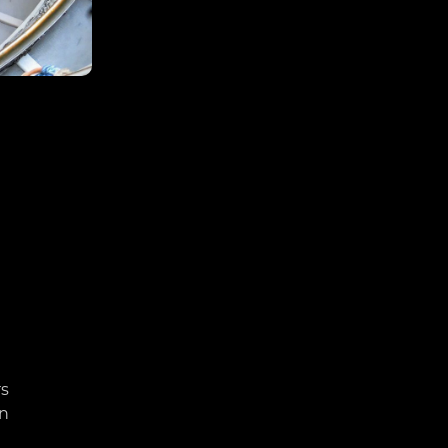
rs
jn