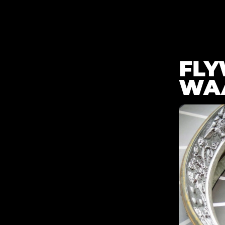
FUNNELS & FLYWHEEL
BLOG
FLY
WAA