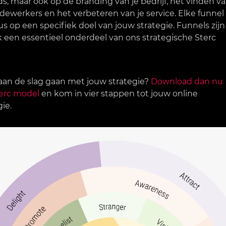
s, maar ook op de branding van je bedrijf, het vinden v
ewerkers en het verbeteren van je service. Elke funnel
dus op een specifiek doel van jouw strategie. Funnels zijn
 een essentieel onderdeel van ons strategische Sterc
 aan de slag gaan met jouw strategie?
Download dan nu
erc model
en kom in vier stappen tot jouw online
gie.