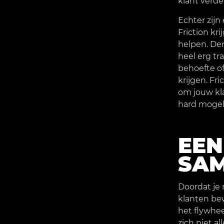
klant verder
Echter zijn
Friction kr
helpen. Den
heel erg tr
behoefte of
krijgen. Fr
om jouw kl
hard mogeli
EEN
SA
Doordat je 
klanten bew
het flywhee
zich niet a