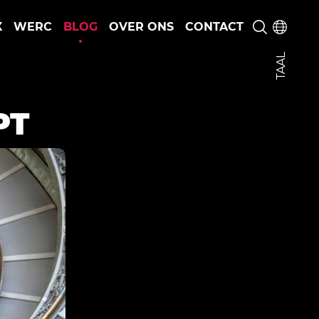
X
WERC
BLOG
OVER ONS
CONTACT
TAAL
PT