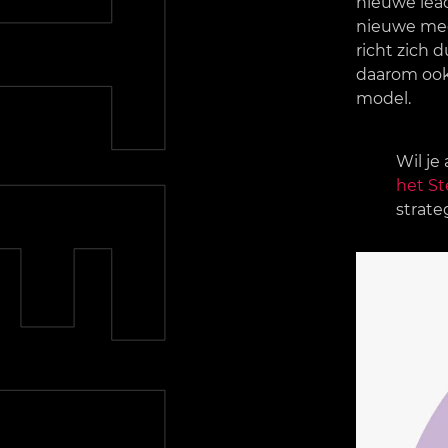
nieuwe lead
nieuwe med
richt zich 
daarom ook
model.
Wil je
het St
strate