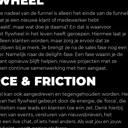
WHEEL
e nadeel van de funnel is alleen het einde van de funnel
dat je een nieuwe klant of medewerker hebt
ald’, maar wat doe je daarna? En dat is waarvoor
 flywheel in het leven heeft geroepen. Hiermee laat je
alleen klanten worden, maar zorg je ervoor dat ze
lijven bij je merk. Je brengt ze na de sales fase nog een
er. Namelijk naar de delight-fase. Een fase waarin je de
ant opnieuw blijft helpen, nieuwe projecten met ze
 een continue samenwerking met hen aangaat.
CE & FRICTION
el kan ook aangedreven en tegengehouden worden. He
van het flywheel gebeurt door de energie, de ‘force’, die
iviteiten naar leads en klanten toe erin zet. Denk hierbij
en van events, versturen van nieuwsbrieven, het
een live chat, of iets heel anders. Als wat jou en jouw