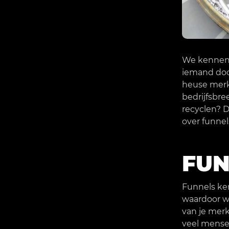
We kennen z
iemand doo
heuse merk
bedrijfsbr
recyclen? D
over funnel
FUN
Funnels ken
waardoor w
van je merk
veel mensen