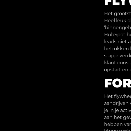
FLY
Het grootst
Heel leuk 
‘binnengeha
HubSpot het
leads niet 
betrokken b
stapje verd
klant const
opstart en
FOR
Het flywhe
aandrijven 
je in je act
aan het gev
hebben van 