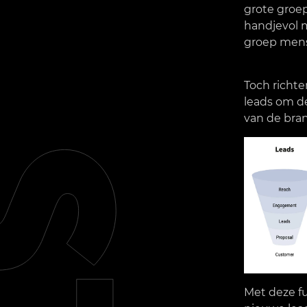
grote groep
handjevol m
groep mense
Toch richte
leads om de
van de bran
Met deze fu