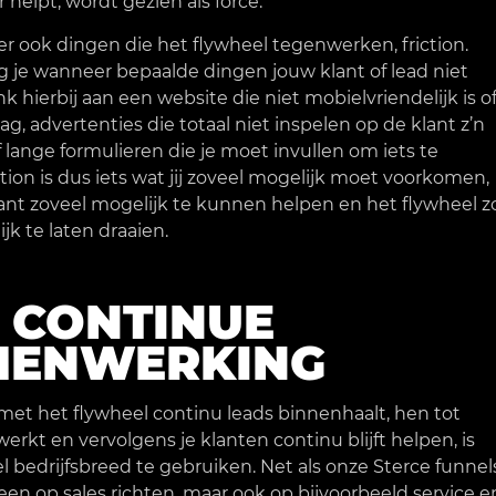
 helpt, wordt gezien als force.
 er ook dingen die het flywheel tegenwerken, friction.
ijg je wanneer bepaalde dingen jouw klant of lead niet
k hierbij aan een website die niet mobielvriendelijk is o
aag, advertenties die totaal niet inspelen op de klant z’n
 lange formulieren die je moet invullen om iets te
iction is dus iets wat jij zoveel mogelijk moet voorkomen,
ant zoveel mogelijk te kunnen helpen en het flywheel z
jk te laten draaien.
 CONTINUE
MENWERKING
met het flywheel continu leads binnenhaalt, hen tot
erkt en vervolgens je klanten continu blijft helpen, is
l bedrijfsbreed te gebruiken. Net als onze Sterce funnel
lleen op sales richten, maar ook op bijvoorbeeld service e