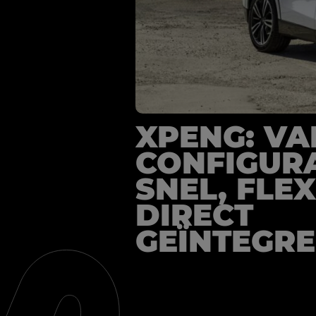
XPENG: VA
CONFIGUR
SNEL, FLEX
DIRECT
GEÏNTEGR