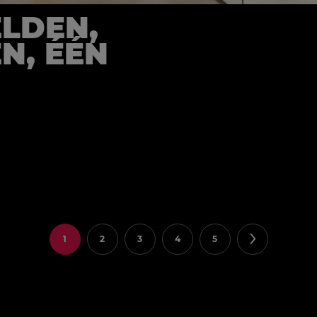
LDEN,
N, ÉÉN
1
2
3
4
5