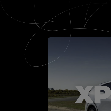
WERC
X